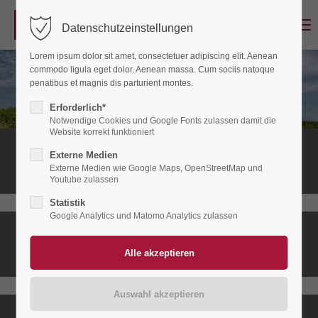
Menu
Datenschutzeinstellungen
Login
Lorem ipsum dolor sit amet, consectetuer adipiscing elit. Aenean
Benutzername
commodo ligula eget dolor. Aenean massa. Cum sociis natoque
penatibus et magnis dis parturient montes.
Erforderlich*
Notwendige Cookies und Google Fonts zulassen damit die
Passwort
Website korrekt funktioniert
Stationäres
Externe Medien
Hospiz
Externe Medien wie Google Maps, OpenStreetMap und
Youtube zulassen
Statistik
Anmelden
Google Analytics und Matomo Analytics zulassen
Ambulanter
Register
|
Lost your password?
Hospizdienst
Support
Lorem ipsum dolor sit amet: