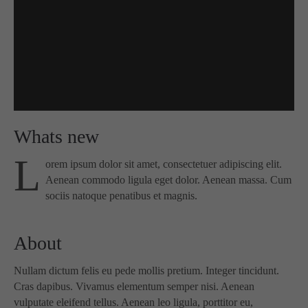
info@yourdomain.com
About us
Lorem ipsum dolor sit amet, consectetuer adipiscing
elit.
Aenean commodo ligula eget dolor. Aenean massa.
Cum sociis natoque penatibus et magnis dis parturient
montes, nascetur ridiculus mus. Donec quam felis,
Whats new
ultricies nec.
L
orem ipsum dolor sit amet, consectetuer adipiscing elit.
Aenean commodo ligula eget dolor. Aenean massa. Cum
sociis natoque penatibus et magnis.
About
Nullam dictum felis eu pede mollis pretium. Integer tincidunt.
Cras dapibus. Vivamus elementum semper nisi. Aenean
vulputate eleifend tellus. Aenean leo ligula, porttitor eu,