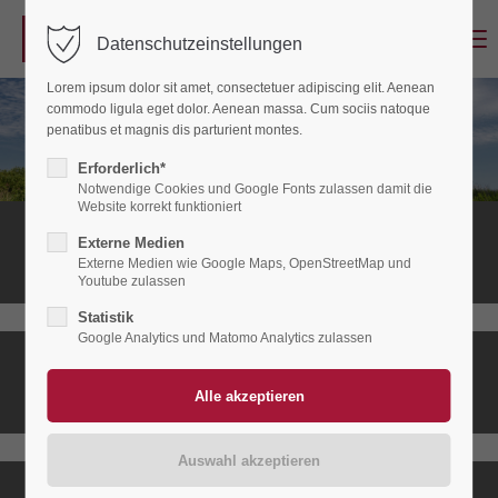
Menu
Datenschutzeinstellungen
Login
Lorem ipsum dolor sit amet, consectetuer adipiscing elit. Aenean
Benutzername
commodo ligula eget dolor. Aenean massa. Cum sociis natoque
penatibus et magnis dis parturient montes.
Erforderlich*
Notwendige Cookies und Google Fonts zulassen damit die
Passwort
Website korrekt funktioniert
Stationäres
Externe Medien
Hospiz
Externe Medien wie Google Maps, OpenStreetMap und
Youtube zulassen
Statistik
Anmelden
Google Analytics und Matomo Analytics zulassen
Ambulanter
Register
|
Lost your password?
Hospizdienst
Support
Lorem ipsum dolor sit amet: