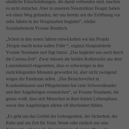
info@yourdomain.com
sämtliche Einschränkungen, die damit verbunden sind, machen
es nicht einfacher. Aber in unserem Neustrelitzer Hospiz haben
About us
wir einen Weg gefunden, der uns bereits seit der Eröffnung vor
zehn Jahren in der Hospizarbeit begleitet“, erklärt
Lorem ipsum dolor sit amet, consectetuer adipiscing
Sozialarbeiterin Yvonne Bendrich.
elit.
„Schon in den ersten Jahren entwickelten wir das Projekt
Aenean commodo ligula eget dolor. Aenean massa.
,Hospiz macht keine kalten Füße‘“, ergänzt Hospizleiterin
Cum sociis natoque penatibus et magnis dis parturient
Yvonne Neumann und fügt hinzu: „Das begleitet uns auch durch
montes, nascetur ridiculus mus. Donec quam felis,
die Corona-Zeit“. Zwar müssen die beiden Rotkreuzler aus dem
ultricies nec.
Luisendomizil eingestehen, dass es schwieriger in den
zurückliegenden Monaten geworden ist, aber nicht zwingend
wegen der Pandemie selbst. „Das Besuchsverbot in
Krankenhäusern und Pflegeheimen hat viele Schwerstkranke
und ihre Angehörigen verunsichert“, so Yvonne Neumann, die
genau weiß, dass sich Menschen in ihrer letzten Lebensphase,
sowie ihre Angehörigen alleine oft überfordert fühlen.
„Es geht um das Gefühl der Geborgenheit, der Sicherheit, der
Ruhe und um Zeit für Trost, Worte oder einfach nur ums