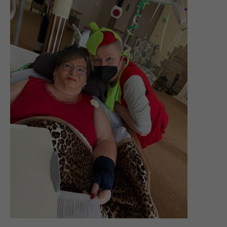
info@yourdomain.com
About us
Lorem ipsum dolor sit amet, consectetuer adipiscing
elit.
Aenean commodo ligula eget dolor. Aenean massa.
Cum sociis natoque penatibus et magnis dis parturient
montes, nascetur ridiculus mus. Donec quam felis,
ultricies nec.