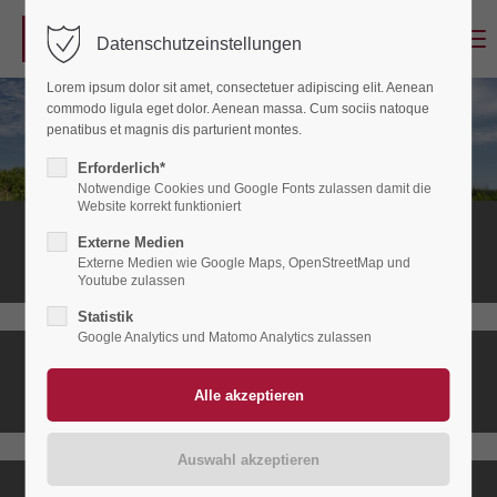
Menu
Datenschutzeinstellungen
Login
Lorem ipsum dolor sit amet, consectetuer adipiscing elit. Aenean
Benutzername
commodo ligula eget dolor. Aenean massa. Cum sociis natoque
penatibus et magnis dis parturient montes.
Erforderlich*
Notwendige Cookies und Google Fonts zulassen damit die
Passwort
Website korrekt funktioniert
Stationäres
Externe Medien
Hospiz
Externe Medien wie Google Maps, OpenStreetMap und
Youtube zulassen
Statistik
Anmelden
Google Analytics und Matomo Analytics zulassen
Ambulanter
Register
|
Lost your password?
Hospizdienst
Support
Lorem ipsum dolor sit amet: