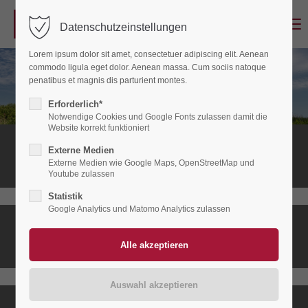
Menu
Datenschutzeinstellungen
Login
Lorem ipsum dolor sit amet, consectetuer adipiscing elit. Aenean
Benutzername
commodo ligula eget dolor. Aenean massa. Cum sociis natoque
penatibus et magnis dis parturient montes.
Erforderlich*
Notwendige Cookies und Google Fonts zulassen damit die
Passwort
Website korrekt funktioniert
Stationäres
Externe Medien
Hospiz
Externe Medien wie Google Maps, OpenStreetMap und
Youtube zulassen
Statistik
Anmelden
Google Analytics und Matomo Analytics zulassen
Ambulanter
Register
|
Lost your password?
Hospizdienst
Support
Lorem ipsum dolor sit amet: