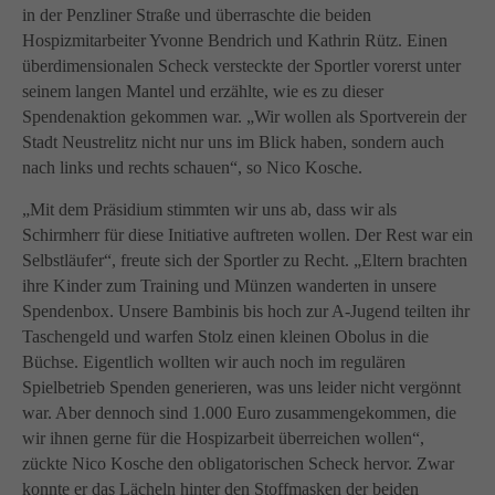
in der Penzliner Straße und überraschte die beiden
Hospizmitarbeiter Yvonne Bendrich und Kathrin Rütz. Einen
überdimensionalen Scheck versteckte der Sportler vorerst unter
seinem langen Mantel und erzählte, wie es zu dieser
Spendenaktion gekommen war. „Wir wollen als Sportverein der
Stadt Neustrelitz nicht nur uns im Blick haben, sondern auch
nach links und rechts schauen“, so Nico Kosche.
„Mit dem Präsidium stimmten wir uns ab, dass wir als
Schirmherr für diese Initiative auftreten wollen. Der Rest war ein
Selbstläufer“, freute sich der Sportler zu Recht. „Eltern brachten
ihre Kinder zum Training und Münzen wanderten in unsere
Spendenbox. Unsere Bambinis bis hoch zur A-Jugend teilten ihr
Taschengeld und warfen Stolz einen kleinen Obolus in die
Büchse. Eigentlich wollten wir auch noch im regulären
Spielbetrieb Spenden generieren, was uns leider nicht vergönnt
war. Aber dennoch sind 1.000 Euro zusammengekommen, die
wir ihnen gerne für die Hospizarbeit überreichen wollen“,
zückte Nico Kosche den obligatorischen Scheck hervor. Zwar
konnte er das Lächeln hinter den Stoffmasken der beiden