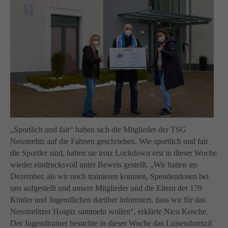
info@yourdomain.com
About us
Lorem ipsum dolor sit amet, consectetuer adipiscing
elit.
Aenean commodo ligula eget dolor. Aenean massa.
Cum sociis natoque penatibus et magnis dis parturient
montes, nascetur ridiculus mus. Donec quam felis,
ultricies nec.
„Sportlich und fair“ haben sich die Mitglieder der TSG
Neustrelitz auf die Fahnen geschrieben. Wie sportlich und fair
die Sportler sind, haben sie trotz Lockdown erst in dieser Woche
wieder eindrucksvoll unter Beweis gestellt. „Wir hatten im
Dezember, als wir noch trainieren konnten, Spendendosen bei
uns aufgestellt und unsere Mitglieder und die Eltern der 179
Kinder und Jugendlichen darüber informiert, dass wir für das
Neustrelitzer Hospiz sammeln wollen“, erklärte Nico Kosche.
Der Jugendtrainer besuchte in dieser Woche das Luisendomizil