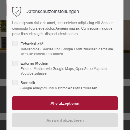
Menu
Datenschutzeinstellungen
Login
Lorem ipsum dolor sit amet, consectetuer adipiscing elit. Aenean
Benutzername
commodo ligula eget dolor. Aenean massa. Cum sociis natoque
penatibus et magnis dis parturient montes.
Erforderlich*
Notwendige Cookies und Google Fonts zulassen damit die
Passwort
Website korrekt funktioniert
Stationäres
Externe Medien
Hospiz
Externe Medien wie Google Maps, OpenStreetMap und
Youtube zulassen
Statistik
Anmelden
Google Analytics und Matomo Analytics zulassen
Ambulanter
Register
|
Lost your password?
Hospizdienst
Support
Lorem ipsum dolor sit amet: