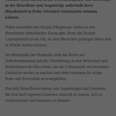
info@yourdomain.com
in der Betroffene und Angehörige außerhalb ihrer
About us
Häuslichkeit in Ruhe Abschied voneinander nehmen
können.
Lorem ipsum dolor sit amet, consectetuer adipiscing
elit.
Dabei unterstützt das Hospiz-Pflegeteam, indem es den
Betroffenen individuellen Raum gibt. Denn das Hospiz
Aenean commodo ligula eget dolor. Aenean massa.
Luisendomizil ist ein Ort, an dem Menschen geborgen leben und
Cum sociis natoque penatibus et magnis dis parturient
in Würde sterben können.
montes, nascetur ridiculus mus. Donec quam felis,
ultricies nec.
Im Mittelpunkt des Handelns steht das Recht auf
Selbstbestimmung und die Orientierung an den Wünschen und
Bedürfnissen der Bewohner, um das Lebensende um besondere
Eindrücke reicher zu machen und dabei trotzdem die nötige
Ruhe und Zuversicht zu ermöglichen.
Das hilft Betroffenen ebenso wie Angehörigen und Freunden,
die Zeit nach eigenem Ermessen sinnvoll zu nutzen, sich zu
verabschieden und loslassen zu können.