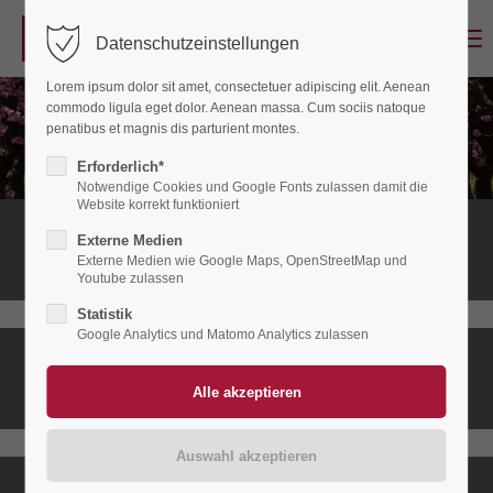
Menu
Datenschutzeinstellungen
Login
Lorem ipsum dolor sit amet, consectetuer adipiscing elit. Aenean
Benutzername
commodo ligula eget dolor. Aenean massa. Cum sociis natoque
penatibus et magnis dis parturient montes.
Erforderlich*
Notwendige Cookies und Google Fonts zulassen damit die
Passwort
Website korrekt funktioniert
Stationäres
Externe Medien
Hospiz
Externe Medien wie Google Maps, OpenStreetMap und
Youtube zulassen
Statistik
Anmelden
Google Analytics und Matomo Analytics zulassen
Ambulanter
Register
|
Lost your password?
Hospizdienst
Support
Lorem ipsum dolor sit amet: