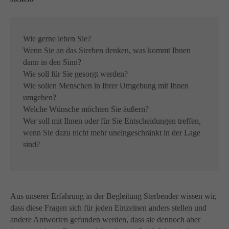
info@yourdomain.com
About us
Wie gerne leben Sie?
Lorem ipsum dolor sit amet, consectetuer adipiscing
Wenn Sie an das Sterben denken, was kommt Ihnen
elit.
dann in den Sinn?
Aenean commodo ligula eget dolor. Aenean massa.
Wie soll für Sie gesorgt werden?
Cum sociis natoque penatibus et magnis dis parturient
Wie sollen Menschen in Ihrer Umgebung mit Ihnen
montes, nascetur ridiculus mus. Donec quam felis,
umgehen?
ultricies nec.
Welche Wünsche möchten Sie äußern?
Wer soll mit Ihnen oder für Sie Entscheidungen treffen,
wenn Sie dazu nicht mehr uneingeschränkt in der Lage
sind?
Aus unserer Erfahrung in der Begleitung Sterbender wissen wir,
dass diese Fragen sich für jeden Einzelnen anders stellen und
andere Antworten gefunden werden, dass sie dennoch aber