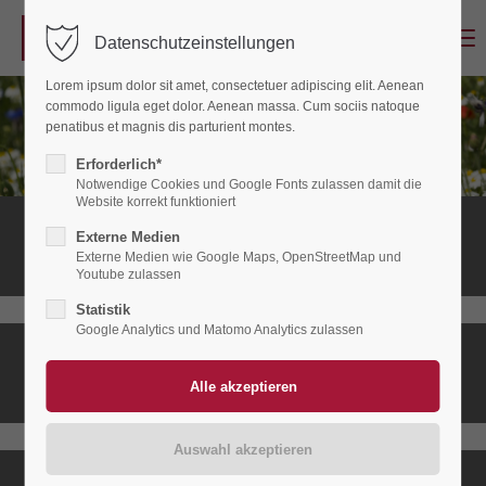
Menu
Datenschutzeinstellungen
Login
Lorem ipsum dolor sit amet, consectetuer adipiscing elit. Aenean
Benutzername
commodo ligula eget dolor. Aenean massa. Cum sociis natoque
penatibus et magnis dis parturient montes.
Erforderlich*
Notwendige Cookies und Google Fonts zulassen damit die
Passwort
Website korrekt funktioniert
Stationäres
Externe Medien
Hospiz
Externe Medien wie Google Maps, OpenStreetMap und
Youtube zulassen
Statistik
Anmelden
Google Analytics und Matomo Analytics zulassen
Ambulanter
Register
|
Lost your password?
Hospizdienst
Support
Lorem ipsum dolor sit amet: