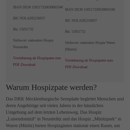
IBAN DE30 150517320030003348
IBAN DE30 150517320030003348
BIC NOLADE21MST
BIC NOLADE21MST
Blz: 15051732
Blz: 15051732
Stichwort: stationäres Hospiz
Stichwort: stationäres Hospiz Waren
Neustrelitz
(Müritz)
Vereinbarung als Hospizpaten zum
Vereinbarung als Hospizpaten zum
PDF-Download
PDF-Download
Warum Hospizpate werden?
Das DRK Mecklenburgische Seenplatte begleitet Menschen und
deren Angehörige seit vielen Jahren in der häuslichen
Umgebung auf dem letzten Lebensweg. Das Hospiz
„Luisendomizil“ in Neustrelitz und das Hospiz „Müritzpark“ in
Waren (Müritz) bieten Hospizgästen stationär einen Raum, um