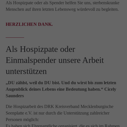
info@yourdomain.com
Als Hospizpate oder als Spender helfen Sie uns, sterbenskranke
Menschen auf ihren letzten Lebensweg würdevoll zu begleiten.
About us
Lorem ipsum dolor sit amet, consectetuer adipiscing
HERZLICHEN DANK.
elit.
Aenean commodo ligula eget dolor. Aenean massa.
Cum sociis natoque penatibus et magnis dis parturient
Als Hospizpate oder
montes, nascetur ridiculus mus. Donec quam felis,
Einmalspender unsere Arbeit
ultricies nec.
unterstützen
„DU zählst, weil du DU bist. Und du wirst bis zum letzten
Augenblick deines Lebens eine Bedeutung haben.“ Cicely
Saunders
Die Hospizarbeit des DRK Kreisverband Mecklenburgische
Seenplatte e.V. ist nur durch die Unterstützung zahlreicher
Personen möglich:
Es haben sich Ehrenamtliche organisiert, die es sich im Rahmen