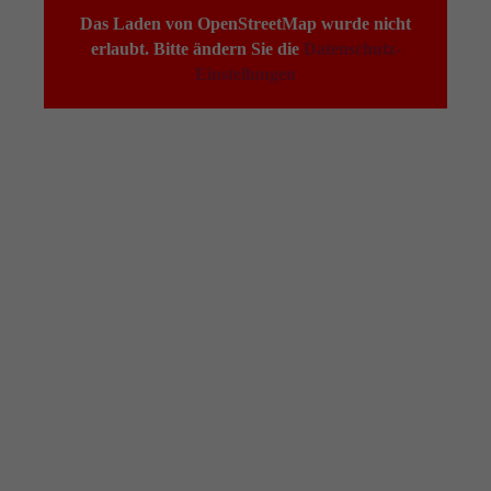
info@yourdomain.com
Das Laden von OpenStreetMap wurde nicht
About us
erlaubt. Bitte ändern Sie die
Datenschutz-
Einstellungen
Lorem ipsum dolor sit amet, consectetuer adipiscing
elit.
Aenean commodo ligula eget dolor. Aenean massa.
Cum sociis natoque penatibus et magnis dis parturient
montes, nascetur ridiculus mus. Donec quam felis,
ultricies nec.