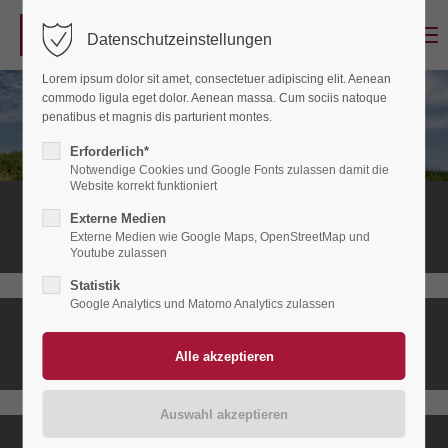
Menu
Datenschutzeinstellungen
Login
Lorem ipsum dolor sit amet, consectetuer adipiscing elit. Aenean
Benutzername
commodo ligula eget dolor. Aenean massa. Cum sociis natoque
penatibus et magnis dis parturient montes.
Erforderlich*
Notwendige Cookies und Google Fonts zulassen damit die
Passwort
Website korrekt funktioniert
Stationäres
Externe Medien
Hospiz
Externe Medien wie Google Maps, OpenStreetMap und
Youtube zulassen
Statistik
Anmelden
Google Analytics und Matomo Analytics zulassen
Ambulanter
Register
|
Lost your password?
Hospizdienst
Support
Lorem ipsum dolor sit amet: