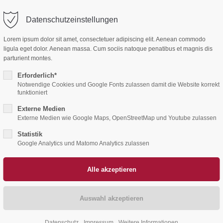
Datenschutzeinstellungen
ort
Get in touch
Home
Aktuelles
Ehrenamt
Lorem ipsum dolor sit amet, consectetuer adipiscing elit. Aenean commodo
sum dolor sit amet:
Cybersteel Inc.
ligula eget dolor. Aenean massa. Cum sociis natoque penatibus et magnis dis
376-293 City Road, Suite 600
parturient montes.
San Francisco, CA 94102
Erforderlich*
4h
Notwendige Cookies und Google Fonts zulassen damit die Website korrekt
funktioniert
/ 365days
Have any questions?
Externe Medien
+44 1234 567 890
Externe Medien wie Google Maps, OpenStreetMap und Youtube zulassen
Drop us a line
Statistik
 support for our customers
info@yourdomain.com
Google Analytics und Matomo Analytics zulassen
ri 8:00am - 5:00pm
(GMT +1)
Datenschutz
Impressum
Weitere Informationen