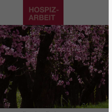
Supp
Login
Lorem ip
Benutzername
2
Passwort
We offer
Mon - F
Anmelden
Register
|
Lost your password?