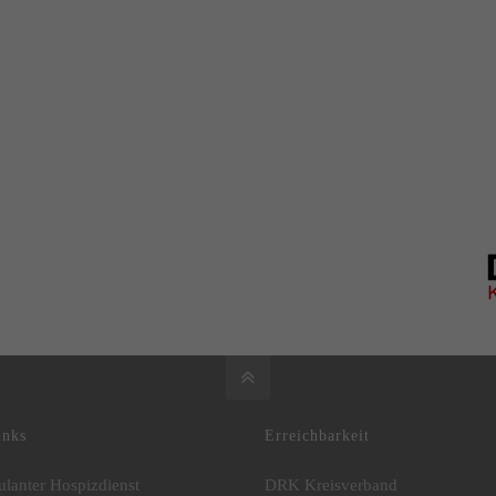
inks
Erreichbarkeit
lanter Hospizdienst
DRK Kreisverband