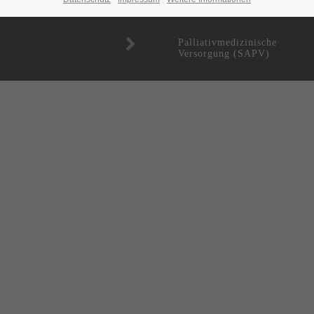
Palliativmedizinische
t
Versorgung (SAPV)