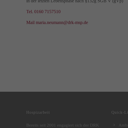
in der letzten Lebensphase nach §132g SGB V (gVp)
Tel. 0160 7157510
Mail maria.neumann@drk-msp.de
DRK Kreisverband Mecklenburgische Seenplatte e.V.
Hospizarbeit
Quick-L
Bereits seit 2001 engagiert sich der DRK
Ambu